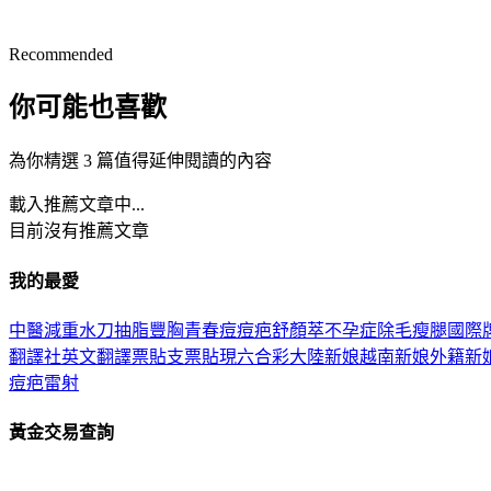
Recommended
你可能也喜歡
為你精選 3 篇值得延伸閱讀的內容
載入推薦文章中...
目前沒有推薦文章
我的最愛
中醫減重
水刀抽脂
豐胸
青春痘
痘疤
舒顏萃
不孕症
除毛
瘦腿
國際
翻譯社
英文翻譯
票貼
支票貼現
六合彩
大陸新娘
越南新娘
外籍新
痘疤
雷射
黃金交易查詢