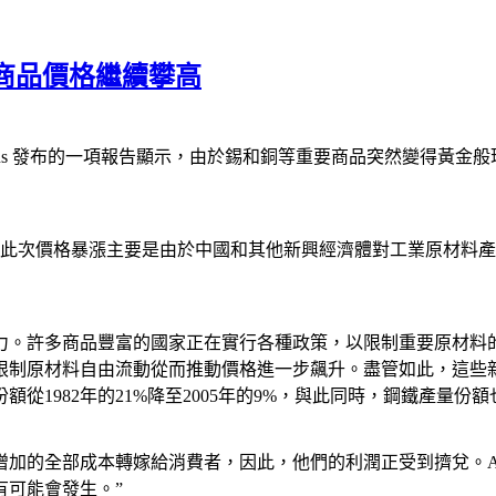
商品價格繼續攀高
adius 發布的一項報告顯示，由於錫和銅等重要商品突然變得黃
增幅。此次價格暴漲主要是由於中國和其他新興經濟體對工業原材料產
力。許多商品豐富的國家正在實行各種政策，以限制重要原材料
限制原材料自由流動從而推動價格進一步飆升。盡管如此，這些
982年的21%降至2005年的9%，與此同時，鋼鐵產量份額也
成本轉嫁給消費者，因此，他們的利潤正受到擠兌。Atradius 風
有可能會發生。”