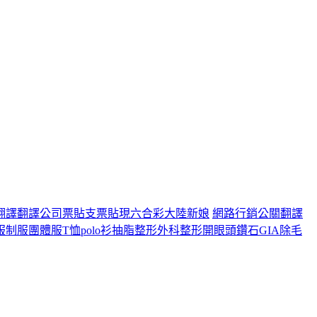
翻譯
翻譯公司
票貼
支票貼現
六合彩
大陸新娘
網路行銷
公關
翻譯
服
制服
團體服
T恤
polo衫
抽脂
整形外科
整形
開眼頭
鑽石
GIA
除毛