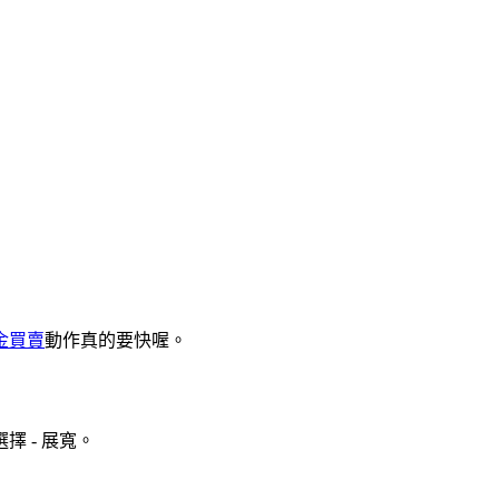
金買賣
動作真的要快喔。
擇 - 展寬。