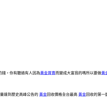
的錢，你有聽過有人因為
黃金買賣
而變成大富翁的嗎所以要做
黃
收量達到歷史高峰公告的
黃金
回收價格全台最高
黃金
回收的第一選