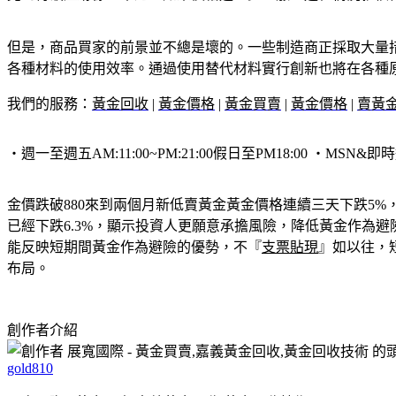
但是，商品買家的前景並不總是壞的。一些制造商正採取大量
各種材料的使用效率。通過使用替代材料實行創新也將在各種
我們的服務：
黃金回收
|
黃金價格
|
黃金買賣
|
黃金價格
|
賣黃
‧週一至週五AM:11:00~PM:21:00假日至PM18:00 ‧MSN&即時通&客
金價跌破880來到兩個月新低賣黃金黃金價格連續三天下跌5%，
已經下跌6.3%，顯示投資人更願意承擔風險，降低黃金作為
能反映短期間黃金作為避險的優勢，不『
支票貼現
』如以往，
布局。
創作者介紹
gold810