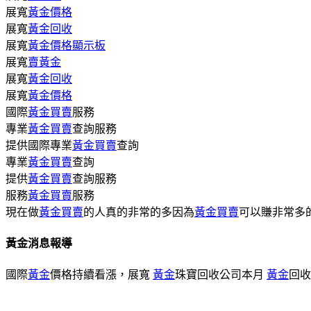
展寬
黃金價格
展寬
黃金回收
展寬
黃金價格顯示板
展寬
賣黃金
展寬
黃金回收
展寬
黃金價格
國際
黃金買賣
服務
專業
黃金買賣
查詢服務
提供國際專業
黃金買賣
查詢
專業
黃金買賣
查詢
提供
黃金買賣
查詢服務
服務
黃金買賣
服務
現在做
黃金買賣
的人真的非常的多因為
黃金買賣
可以賺非常多
黃金消息報導
國際
黃金
價格持續看漲，展寬
黃金
珠寶回收公司本月
黃金
回