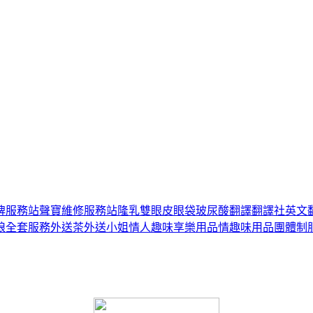
牌服務站
聲寶維修服務站
隆乳
雙眼皮
眼袋
玻尿酸
翻譯
翻譯社
英文
娘
全套服務
外送茶
外送小姐
情人趣味享樂用品
情趣味用品
團體制