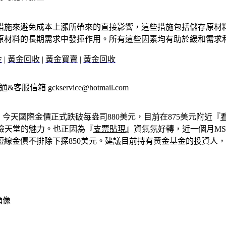
措施來避免成本上漲所帶來的直接影響，這些措施包括儲存原材
原材料的長期需求中發揮作用。所有這些因素均有助於緩和需求
金
|
黃金回收
|
黃金買賣
|
黃金回收
服信箱 gckservice@hotmail.com
今天國際金價正式跌破每盎司880美元，目前在875美元附近『
避險天堂的魅力。也正因為『
支票貼現
』資氣氛好轉，近一個月MS
短線金價不排除下探850美元。建議目前持有黃金基金的投資人