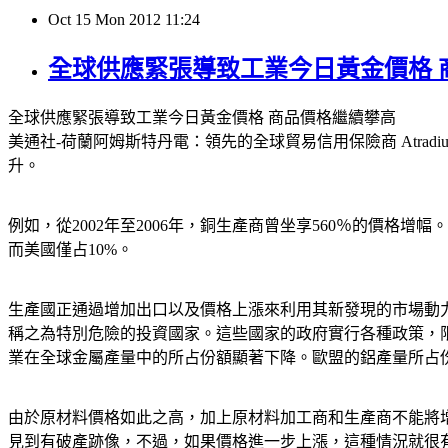
Oct
15
Mon
2012
11:24
全球供應緊張導致工業今日黃金價格 
全球供應緊張導致工業今日黃金價格 商品價格繼續攀高
美通社-荷蘭阿姆斯特丹電：領先的全球貿易信用保險商 Atr
升。
例如，從2002年至2006年，銅生產商曾坐享560％的價格
而美國僅占10%。
生產國正通過增加出口以及價格上漲來利用其新發現的市場動
稱之為特別危險的投資國家。這些國家的政府實行各種政策，
業在全球金屬產量中的所占份額顯著下降。歐盟的鋁產量所占份額從1
由於原材料價格如此之高，加上原材料加工商和生產商不能將增加的全部
見到有破產跡像，不過，如果價格進一步上漲，這種情況就很