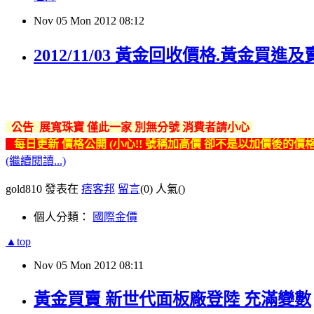
Nov
05
Mon
2012
08:12
2012/11/03 黃金回收價格.黃金買
公告 展寬珠寶 僅此一家 別無分號 消費者請小心
每日更新 價格公開
(
小心!! 號稱加高價 卻不是以加價後的價格
(繼續閱讀...)
gold810 發表在
痞客邦
留言
(0)
人氣(
)
個人分類：
國際金價
▲top
Nov
05
Mon
2012
08:11
黃金買賣 新世代面板廠登陸 充滿變數