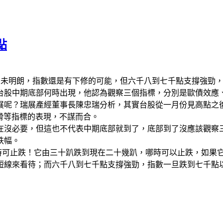
點
部仍未明朗，指數還是有下修的可能，但六千八到七千點支撐強勁
台股中期底部何時出現，他認為觀察三個指標，分別是歐債效應、
展呢？瑞展產經董事長陳忠瑞分析，其實台股從一月份見高點之
下滑等指標的表現，不謀而合。
在沒必要，但這也不代表中期底部就到了，底部到了沒應該觀察
跌幅。
哪時可止跌！它由三十趴跌到現在二十幾趴，哪時可以止跌，如果
短線來看待；而六千八到七千點支撐強勁，指數一旦跌到七千點