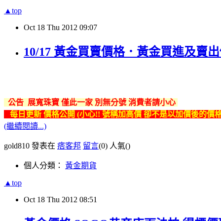
▲top
Oct
18
Thu
2012
09:07
10/17 黃金買賣價格．黃金買進及賣出
公告 展寬珠寶 僅此一家 別無分號 消費者請小心
每日更新 價格公開
(
小心!! 號稱加高價 卻不是以加價後的價格
(繼續閱讀...)
gold810 發表在
痞客邦
留言
(0)
人氣(
)
個人分類：
黃金期貨
▲top
Oct
18
Thu
2012
08:51