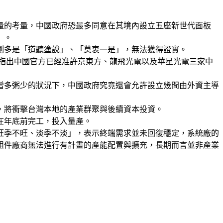
量的考量，中國政府恐最多同意在其境內設立五座新世代面板
」。
測多是「道聽塗說」、「莫衷一是」，無法獲得證實。
指出中國官方已經准許京東方、龍飛光電以及華星光電三家中
僧多粥少的狀況下，中國政府究竟還會允許設立幾間由外資主導
，將衝擊台灣本地的產業群聚與後續資本投資。
在年底前完工，投入量產。
旺季不旺、淡季不淡」，表示終端需求並未回復穩定，系統廠的
組件廠商無法進行有計畫的產能配置與擴充，長期而言並非產業