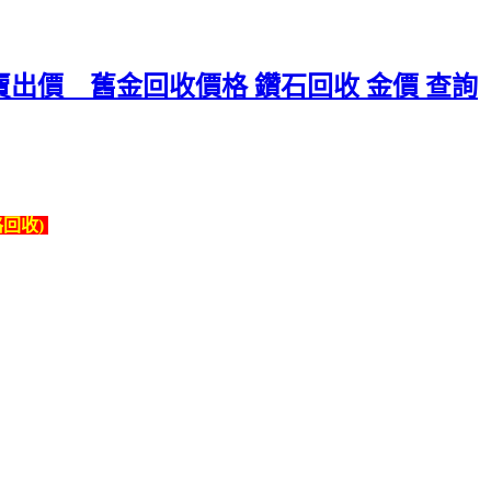
進及賣出價 舊金回收價格 鑽石回收 金價 查詢
回收)