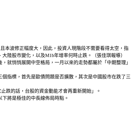
，且本波修正幅度大，因此，投資人現階段不需要看得太空，指
大陸股市變化，以及M1b年增率何時止跌。（張佳琪報導）
後，就悄悄展開中空格局，一月以來的走勢都屬於「中期整理」
三個指標，首先是歐債問題是否擴散，其次是中國股市在跌了三
它止跌的話，台股的資金動能才會再重新開始」。
以下將是極佳的中長線佈局時點。