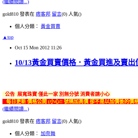
(繼續閱讀...)
gold810 發表在
痞客邦
留言
(0)
人氣(
)
個人分類：
黃金買賣
▲top
Oct
15
Mon
2012
11:26
10/13黃金買賣價格．黃金買進及賣出價
公告 展寬珠寶 僅此一家 別無分號 消費者請小心
每日更新 價格公開
(
小心!! 號稱加高價 卻不是以加價後的價格
(繼續閱讀...)
gold810 發表在
痞客邦
留言
(0)
人氣(
)
個人分類：
加奈舞