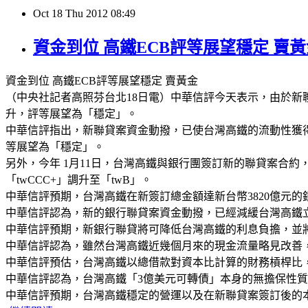
Oct
18
Thu
2012
08:49
資金到位 高鐵ECB評等展望穩定 賣黃
資金到位 高鐵ECB評等展望穩定 賣黃金
（中央社記者高照芬台北18日電）中華信評今天表示，由於新聯
升，評等展望為「穩定」。
中華信評指出，新聯貸案資金動撥，已使台灣高鐵的流動性獲得改
等展望為「穩定」。
另外，今年 1月11日，台灣高鐵與銀行團簽訂新的聯貸案合
「twCCC+」調升至「twB」。
中華信評預期，台灣高鐵在新簽訂總金額達新台幣3820億元的
中華信評認為，新的銀行聯貸案資金動撥，已經減緩台灣高鐵
中華信評預期，新銀行聯貸將可降低台灣高鐵的利息負擔，並
中華信評認為，雖然台灣高鐵近幾個月來的現金流量略見改善
中華信評預估，台灣高鐵以總借款對資本比計算的財務槓桿比，
中華信評認為，台灣高鐵「3億美元可轉債」本身的無擔保性
中華信評預期，台灣高鐵穩定的營運以及在新聯貸案簽訂後的本