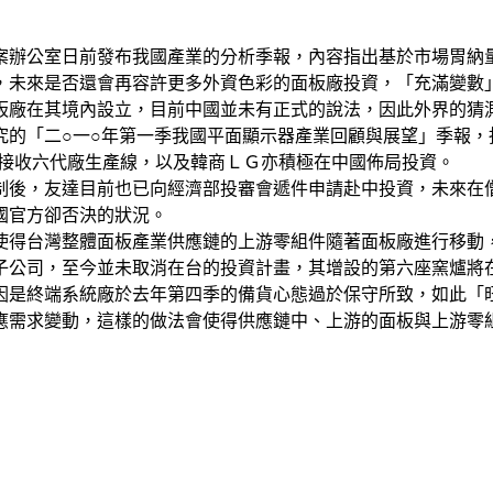
案辦公室日前發布我國產業的分析季報，內容指出基於市場胃納
，未來是否還會再容許更多外資色彩的面板廠投資，「充滿變數
板廠在其境內設立，目前中國並未有正式的說法，因此外界的猜
究的「二○一○年第一季我國平面顯示器產業回顧與展望」季報，
P接收六代廠生產線，以及韓商ＬＧ亦積極在中國佈局投資。
制後，友達目前也已向經濟部投審會遞件申請赴中投資，未來在
國官方卻否決的狀況。
使得台灣整體面板產業供應鏈的上游零組件隨著面板廠進行移動
子公司，至今並未取消在台的投資計畫，其增設的第六座窯爐將
因是終端系統廠於去年第四季的備貨心態過於保守所致，如此「
應需求變動，這樣的做法會使得供應鏈中、上游的面板與上游零