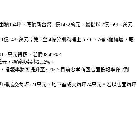
坪，底價新台幣 1億1432萬元，最後以 2億2691.2萬元
1432萬元；第 2至 4標分別為樓上 5、6、7樓 3個樓層，底
2萬元得標，溢價98.49%。
元，換算投報率2.12%。
投報率將可提升至3.7%。目前忠孝商圈店面投報率僅 2到
算1樓成交每坪221萬元、地下室成交每坪74萬元。若以店面每坪