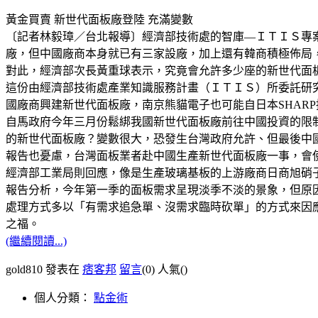
黃金買賣 新世代面板廠登陸 充滿變數
〔記者林毅璋／台北報導〕經濟部技術處的智庫—ＩＴＩＳ專
廠，但中國廠商本身就已有三家設廠，加上還有韓商積極佈局
對此，經濟部次長黃重球表示，究竟會允許多少座的新世代面
這份由經濟部技術處產業知識服務計畫（ＩＴＩＳ）所委託研
國廠商興建新世代面板廠，南京熊貓電子也可能自日本SHAR
自馬政府今年三月份鬆綁我國新世代面板廠前往中國投資的限
的新世代面板廠？變數很大，恐發生台灣政府允許、但最後中
報告也憂慮，台灣面板業者赴中國生產新世代面板廠一事，會
經濟部工業局則回應，像是生產玻璃基板的上游廠商日商旭硝
報告分析，今年第一季的面板需求呈現淡季不淡的景象，但原
處理方式多以「有需求追急單、沒需求臨時砍單」的方式來因
之福。
(繼續閱讀...)
gold810 發表在
痞客邦
留言
(0)
人氣(
)
個人分類：
點金術