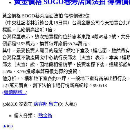
黃金價格 SOGO巷旁店面法拍 得標價
黃金價格 SOGO巷旁店面法拍 得標價破2億
（中央社記者林沂鋒台北18日電）台灣金服公司今天拍賣台北市東區
標脫，比底價高出近 1倍。
台灣房屋表示，這次拍賣標的位於忠孝東路 4段49巷 2號，共分成 
價都是5195萬元，換算每坪底價65.34萬元。
其中，最受投資人矚目的是第 1標地下室及 1樓店面，雖然帶有租
台灣房屋不動產研究中心執行長邱太（火宣）表示，本案 1樓現租給
邱太（火宣）說，因地段相當精華，投資客標下後，透過訴訟約 
2.5%，3.7%投報率算是很划算的投資。
他分析，1 樓和地下室各約77坪，一般地下室有商業出租行為，
221萬元而言，創下法拍市場行情新高紀錄。990518
(繼續閱讀...)
gold810 發表在
痞客邦
留言
(0)
人氣(
)
個人分類：
點金術
▲top