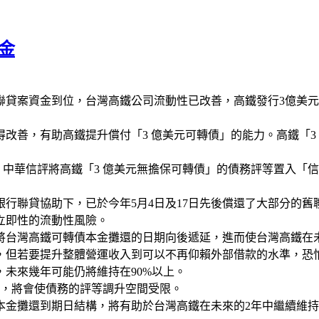
金
貸案資金到位，台灣高鐵公司流動性已改善，高鐵發行3億美元、20
善，有助高鐵提升償付「3 億美元可轉債」的能力。高鐵「3 億
約，中華信評將高鐵「3 億美元無擔保可轉債」的債務評等置入
銀行聯貸協助下，已於今年5月4日及17日先後償還了大部分的舊聯
立即性的流動性風險。
將台灣高鐵可轉債本金攤還的日期向後遞延，進而使台灣高鐵在
，但若要提升整體營運收入到可以不再仰賴外部借款的水準，恐
未來幾年可能仍將維持在90%以上。
質，將會使債務的評等調升空間受限。
金攤還到期日結構，將有助於台灣高鐵在未來的2年中繼續維持流動