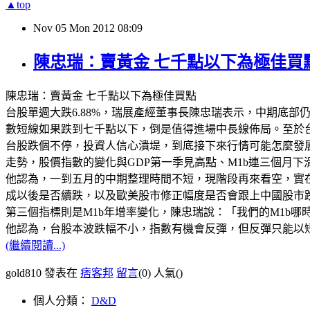
▲top
Nov
05
Mon
2012
08:09
陳忠瑞：賣黃金 七千點以下為極佳買
陳忠瑞：賣黃金 七千點以下為極佳買點
台股單週大跌6.88%，瑞展產經董事長陳忠瑞表示，中期底
數短線如果跌到七千點以下，倒是值得進場中長線佈局。至於
台股跌個不停，投資人信心潰堤，到底接下來行情可能怎麼發
走勢，股價指數的變化與GDP第一季見高點、M1b連三個月
他認為，一到五月的中期整理時間不短，現階段再來看空，實
成以後是否續跌，以及歐美股市修正幅度是否會跟上中國股市
第三個指標則是M1b年增率變化，陳忠瑞說：「我們的M1b
他認為，台股本波跌幅不小，指數有機會反彈，但反彈只能以
(繼續閱讀...)
gold810 發表在
痞客邦
留言
(0)
人氣(
)
個人分類：
D&D