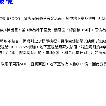
破2億
SOGO百貨忠孝館49巷旁金店面，其中地下室及1樓店面總面積154
4標出售。第 1標為地下室及 1樓店面，總面積 154坪，底價為 1億
約不點交，仍吸引12封標單搶標，最後由鍾憶蘭以總價 2億2691.
FRIDAYS’S餐廳，地下室租給麻辣火鍋店，租金每月約40萬
1至 2年可排除現有租約，重新招租，租金可提升到每月70萬元，
以忠孝東路SOGO百貨商圈，地下室約為 1樓的 1/3價，因此分