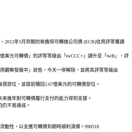
12年5月到期的無擔保可轉換公司債 (ECB)信用評等獲調
美元可轉債」的評等等級由「twCCC+」調升至「twB」，評
「信用觀察發展中」狀態，今天一併解除，並將其評等等級由
貸部位，並提前贖回2.67億美元的可轉債部位。
未來幾年對可轉債履行支付的能力得到支撐。
怕仍不易達成。
性，以支應可轉債到期時順利清償。990518